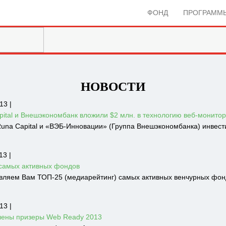
ФОНД
ПРОГРАММ
НОВОСТИ
13 |
pital и Внешэкономбанк вложили $2 млн. в технологию веб-монито
una Capital и «ВЭБ-Инновации» (Группа Внешэкономбанка) инвестир
13 |
самых активных фондов
вляем Вам ТОП-25 (медиарейтинг) самых активных венчурных фонд
13 |
ены призеры Web Ready 2013