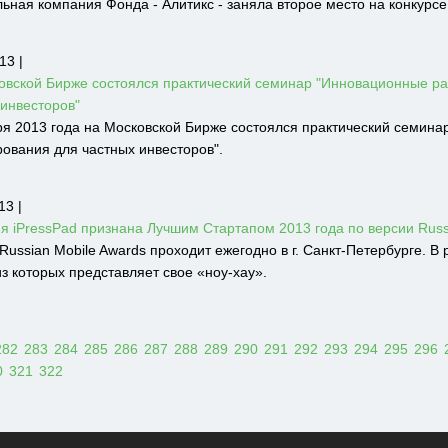
ьная компания Фонда - Алитикс - заняла второе место на конкурсе
13 |
овской Бирже состоялся практический семинар "Инновационные ра
 инвесторов"
ря 2013 года на Московской Бирже состоялся практический семина
рования для частных инвесторов".
13 |
я iPressPad признана Лучшим Стартапом 2013 года по версии Russi
Russian Mobile Awards проходит ежегодно в г. Санкт-Петербурге. 
з которых представляет свое «ноу-хау».
282
283
284
285
286
287
288
289
290
291
292
293
294
295
296
0
321
322