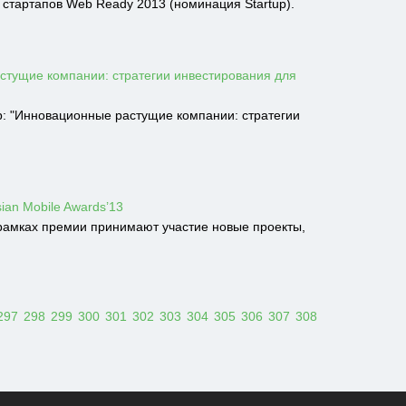
 стартапов Web Ready 2013 (номинация Startup).
стущие компании: стратегии инвестирования для
р: "Инновационные растущие компании: стратегии
an Mobile Awards’13
В рамках премии принимают участие новые проекты,
297
298
299
300
301
302
303
304
305
306
307
308