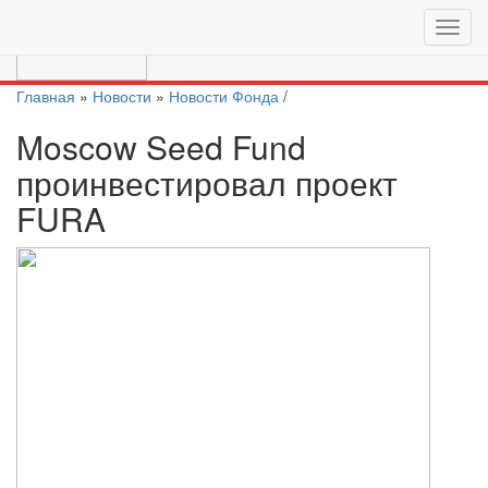
Перейти на актуальный сайт
https://moscow.vc/
Главная
»
Новости
»
Новости Фонда
/
Moscow Seed Fund
проинвестировал проект
FURA