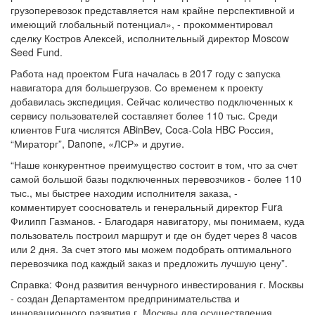
грузоперевозок представляется нам крайне перспективной и
имеющий глобальный потенциал», - прокомментировал
сделку Костров Алексей, исполнительный директор Moscow
Seed Fund.
Работа над проектом Fura началась в 2017 году с запуска
навигатора для большегрузов. Со временем к проекту
добавилась экспедиция. Сейчас количество подключенных к
сервису пользователей составляет более 110 тыс. Среди
клиентов Fura числятся ABinBev, Coca-Cola HBC Россия,
“Мираторг”, Danone, «ЛСР» и другие.
“Наше конкурентное преимущество состоит в том, что за счет
самой большой базы подключенных перевозчиков - более 110
тыс., мы быстрее находим исполнителя заказа, -
комментирует сооснователь и генеральный директор Fura
Филипп Газманов. - Благодаря навигатору, мы понимаем, куда
пользователь построил маршрут и где он будет через 8 часов
или 2 дня. За счет этого мы можем подобрать оптимального
перевозчика под каждый заказ и предложить лучшую цену”.
Справка: Фонд развития венчурного инвестирования г. Москвы
- создан Департаментом предпринимательства и
инновационного развития г. Москвы для осуществления