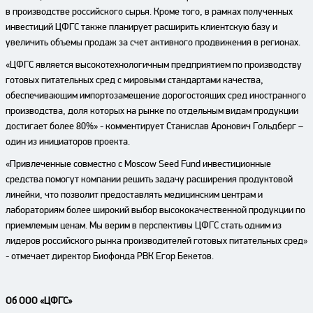
в производстве российского сырья. Кроме того, в рамках полученных
инвестиций ЦФГС также планирует расширить клиентскую базу и
увеличить объемы продаж за счет активного продвижения в регионах.
«ЦФГС является высокотехнологичным предприятием по производству
готовых питательных сред с мировыми стандартами качества,
обеспечивающим импортозамещение дорогостоящих сред иностранного
производства, доля которых на рынке по отдельным видам продукции
достигает более 80%» - комментирует Станислав Аронович Гольдберг –
один из инициаторов проекта.
«Привлеченные совместно с Moscow Seed Fund инвестиционные
средства помогут компании решить задачу расширения продуктовой
линейки, что позволит предоставлять медицинским центрам и
лабораториям более широкий выбор высококачественной продукции по
приемлемым ценам. Мы верим в перспективы ЦФГС стать одним из
лидеров российского рынка производителей готовых питательных сред»
- отмечает директор Биофонда РВК Егор Бекетов.
Об ООО «ЦФГС»