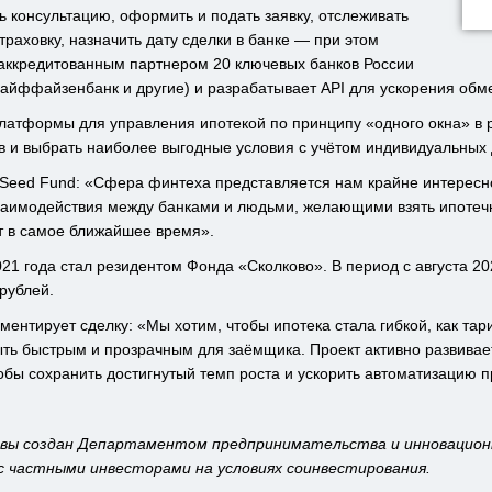
 консультацию, оформить и подать заявку, отслеживать
траховку, назначить дату сделки в банке — при этом
 аккредитованным партнером 20 ключевых банков России
Райффайзенбанк и другие) и разрабатывает API для ускорения обм
платформы для управления ипотекой по принципу «одного окна» в
ков и выбрать наиболее выгодные условия с учётом индивидуальны
Seed Fund: «Сфера финтеха представляется нам крайне интересно
аимодействия между банками и людьми, желающими взять ипотечны
ут в самое ближайшее время».
021 года стал резидентом Фонда «Сколково». В период с августа 20
рублей.
ментирует сделку: «Мы хотим, чтобы ипотека стала гибкой, как та
ыть быстрым и прозрачным для заёмщика. Проект активно развивае
обы сохранить достигнутый темп роста и ускорить автоматизацию п
сквы создан Департаментом предпринимательства и инновационн
с частными инвесторами на условиях соинвестирования.