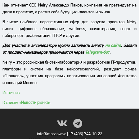
Как отмечает CEO Neiry Александр Панов, компания не претендует на
долю в проектах, а растит себе будущих клиентов и рынок.
В числе наиболее перспективных сфер для запуска проектов Neiry
видит: цифровое образование, wellness, психотерапия, спорт и
киберспорт, реабилитация ПТСР и другие.
Для участия в акселераторе нужно заполнить анкету
на сайте
. Заявки
от продакт-менеджеров принимаются через
Telegram-бот
.
Neiry – это российская биотех-лаборатория и разработчик IT-продуктов,
платформ и систем на базе нейротехнологий, резидент фонда
«Сколково», участник программы пилотирования инноваций Агентства
инноваций Москвы.
Источник
К списку «
Новости рынка
»
info@moscow.vc
|
+7 (495) 744-10-22