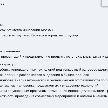
тов
:
ли
сах Агентства инноваций Москвы
расли от крупного бизнеса и городских структур
ых компаниях
е презентаций и представлению продукта потенциальным заказчика
 структур:
дборка инновационных технологий под конкретный запрос заказчик
ехнологий и разбор этапов внедрения в бизнес-процесс
ологий: анализ технической и экономической эффективности по р
ая экспертная оценка предлагаемых к внедрению технологий
иалы по успешным практикам применения инновации/технологии , 
озможность проведения совместных мероприятий и обмена мнения