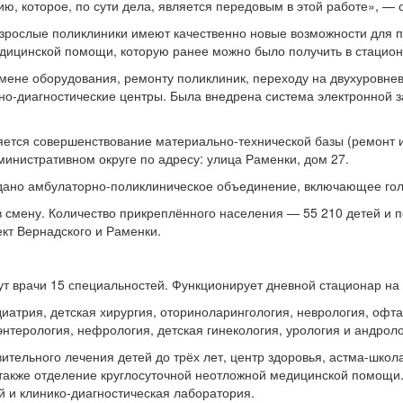
ию, которое, по сути дела, является передовым в этой работе», —
взрослые поликлиники имеют качественно новые возможности для п
едицинской помощи, которую ранее можно было получить в стацион
мене оборудования, ремонту поликлиник, переходу на двухуровне
но-диагностические центры. Была внедрена система электронной 
ется совершенствование материально-технической базы (ремонт и
инистративном округе по адресу: улица Раменки, дом 27.
здано амбулаторно-поликлиническое объединение, включающее го
смену. Количество прикреплённого населения — 55 210 детей и п
кт Вернадского и Раменки.
т врачи 15 специальностей. Функционирует дневной стационар на 
рия, детская хирургия, оториноларингология, неврология, офта
нтерология, нефрология, детская гинекология, урология и андроло
ительного лечения детей до трёх лет, центр здоровья, астма-школ
а также отделение круглосуточной неотложной медицинской помощи
 и клинико-диагностическая лаборатория.