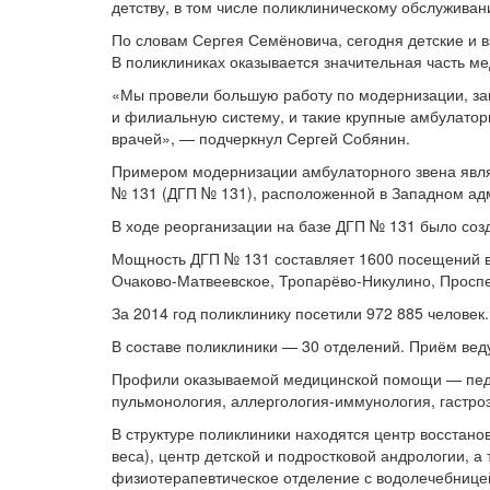
детству, в том числе поликлиническому обслуживан
По словам Сергея Семёновича, сегодня детские и 
В поликлиниках оказывается значительная часть м
«Мы провели большую работу по модернизации, за
и филиальную систему, и такие крупные амбулатор
врачей», — подчеркнул Сергей Собянин.
Примером модернизации амбулаторного звена явля
№ 131 (ДГП № 131), расположенной в Западном адм
В ходе реорганизации на базе ДГП № 131 было со
Мощность ДГП № 131 составляет 1600 посещений в 
Очаково-Матвеевское, Тропарёво-Никулино, Проспе
За 2014 год поликлинику посетили 972 885 человек.
В составе поликлиники — 30 отделений. Приём веду
Профили оказываемой медицинской помощи — педиат
пульмонология, аллергология-иммунология, гастроэ
В структуре поликлиники находятся центр восстанов
веса), центр детской и подростковой андрологии, 
физиотерапевтическое отделение с водолечебницей