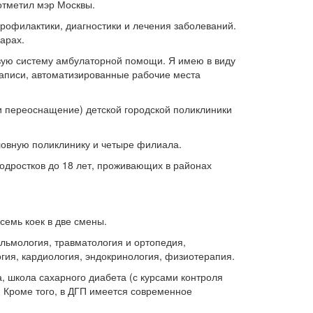
 отметил мэр Москвы.
рофилактики, диагностики и лечения заболеваний.
арах.
вую систему амбулаторной помощи. Я имею в виду
записи, автоматизированные рабочие места
 переоснащение) детской городской поликлиники
ловную поликлинику и четыре филиала.
одростков до 18 лет, проживающих в районах
семь коек в две смены.
льмология, травматология и ортопедия,
гия, кардиология, эндокринология, физиотерапия.
а, школа сахарного диабета (с курсами контроля
. Кроме того, в ДГП имеется современное