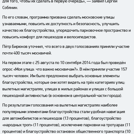
для того, чтобы их сделать в первую очередь», — заявил Сергей
Собянин.
По его словам, программа призвана сделать московские улицы
узнаваемыми, повысить их доступность и безопасность, улучшить
качество их благоустройства, упорядочить парковочное пространство и
повысить комфорт для пешеходов и велосипедистов.
Пётр Бирюков уточнил, что всего в двух голосованиях приняли участие
почти 400 тысяч москвичей.
На первом этапе с 25 августа по 10 сентября 2014 года был проведён
опрос «Моя улица: что важно москвичам?». В нём приняли участие 157
тысяч человек. Им было предложено выбрать основные элементы
благоустройства, которые они хотят видеть на трёх категориях улиц:
вылетных магистралях, улицах в жилых районах и улицах с большой
пешеходной активностью (в основном в центральной части города).
По результатам голосования на вылетных магистралях наиболее
популярными элементами благоустройства стали удобная навигация
для автомобилистов и пешеходов (13 процентов), благоустройство
«народных троп» (11 процентов), исключение парковки на тротуарах (11
процентов) и благоустройство остановок общественного транспорта (10