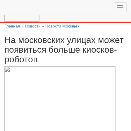
Перейти на актуальный сайт
https://moscow.vc/
Главная
»
Новости
»
Новости Москвы
/
На московских улицах может
появиться больше киосков-
роботов