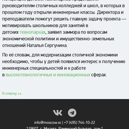
руководителям столичных колледжей и школ, в которых в
прошлом году открыли инженерные классы. Директора и
преподаватели помогут решить главную задачу проекта —
мотивировать школьников для занятий в
детских
технопарках
, заявил заммэра по вопросам
экономической политики и имущественно-земельных
отношений Наталья Сергунина.
По её словам, для модернизации столичной экономики
необходимо, чтобы у детей появился интерес к получению
инженерных специальностей и к работе
в
высокотехнологичных и инновационных
сферах.
К списку «
»
info@moscow.vc
|
+7 (495) 744-10-22
119607, г. Москва, Раменский бульвар, дом 1