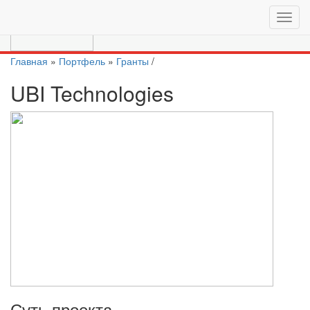
Перейти на актуальный сайт
https://moscow.vc/
Главная
»
Портфель
»
Гранты
/
UBI Technologies
Суть проекта