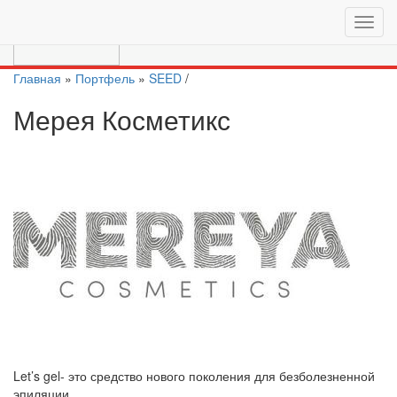
Перейти на актуальный сайт
https://moscow.vc/
Главная
»
Портфель
»
SEED
/
Мерея Косметикс
Let’s gel- это средство нового поколения для безболезненной
эпиляции.