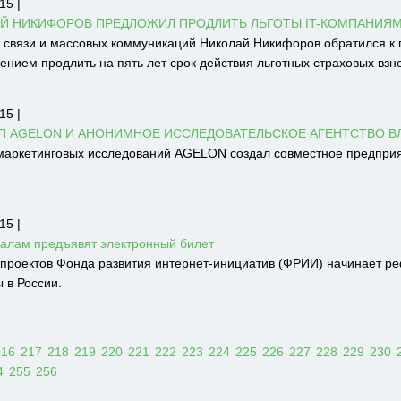
15 |
Й НИКИФОРОВ ПРЕДЛОЖИЛ ПРОДЛИТЬ ЛЬГОТЫ IT-КОМПАНИЯМ
 связи и массовых коммуникаций Николай Никифоров обратился к
нием продлить на пять лет срок действия льготных страховых взно
15 |
П AGELON И АНОНИМНОЕ ИССЛЕДОВАТЕЛЬСКОЕ АГЕНТСТВО ВЛ
маркетинговых исследований AGELON создал совместное предприят
15 |
залам предъявят электронный билет
 проектов Фонда развития интернет-инициатив (ФРИИ) начинает 
 в России.
216
217
218
219
220
221
222
223
224
225
226
227
228
229
230
4
255
256