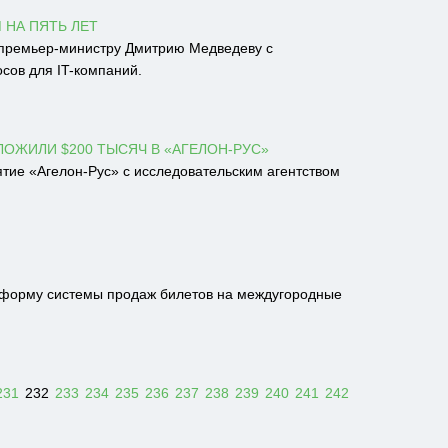
 НА ПЯТЬ ЛЕТ
 премьер-министру Дмитрию Медведеву с
сов для IT-компаний.
ОЖИЛИ $200 ТЫСЯЧ В «АГЕЛОН-РУС»
ие «Агелон-Рус» с исследовательским агентством
реформу системы продаж билетов на междугородные
231
232
233
234
235
236
237
238
239
240
241
242